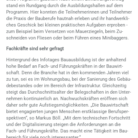
stand ein Rund­gang durch die Aus­bil­dungs­hal­len auf dem
Pro­gramm. Hier konn­ten die Teil­neh­me­rin­nen und Teil­neh­mer
die Pra­xis der Bau­be­ru­fe haut­nah er­le­ben und ihr hand­werk­li­
ches Ge­schick bei klei­nen prak­ti­schen Auf­ga­ben er­pro­ben -
zum Bei­spiel beim Ver­set­zen von Mau­er­zie­geln, beim Zu­
schnei­den von Flie­sen oder beim Füh­ren ei­nes Mi­ni­bag­gers.
Fachkräfte sind sehr gefragt
Hin­ter­grund des In­fo­ta­ges Bau­aus­bil­dung ist der an­hal­tend
hohe Be­darf an Fach- und Füh­rungs­kräf­ten in der Bau­wirt­
schaft. Denn die Bran­che hat in den kom­men­den Jah­ren viel
zu tun, sei es im Woh­nungs­bau, bei der Sa­nie­rung des Ge­bäu­
de­be­stan­des oder im Be­reich der In­fra­struk­tur. Gleich­zei­tig
steigt das Durch­schnitts­al­ter der Be­leg­schaf­ten in den Un­ter­
neh­men kon­ti­nu­ier­lich an. Nach­wuchs­kräf­ten er­öff­nen sich
da­her sehr gute Auf­stiegs­mög­lich­kei­ten. „Die Bau­wirt­schaft
bie­tet en­ga­gier­ten jun­gen Men­schen erst­klas­si­ge Be­rufs­per­
spek­ti­ven“, so Mar­kus Böll. „Mit dem tech­ni­schen Fort­schritt
und der Di­gi­ta­li­sie­rung stei­gen die An­for­de­run­gen an die
Fach- und Füh­rungs­kräf­te. Das macht eine Tä­tig­keit im Bau­
be­reich für vie­le noch in­ter­es­san­ter.“