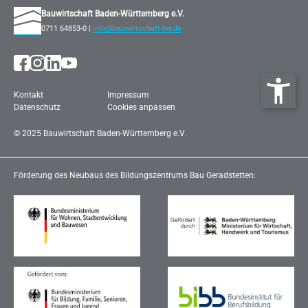
Bauwirtschaft Baden-Württemberg e.V.
0711 64853-0 |
info@bauwirtschaft-bw.de
Kontakt
Impressum
Datenschutz
Cookies anpassen
©
2025
Bau­wirt­schaft Ba­den-Würt­tem­berg e.V
Förderung des Neubaus des Bildungszentrums Bau Geradstetten: