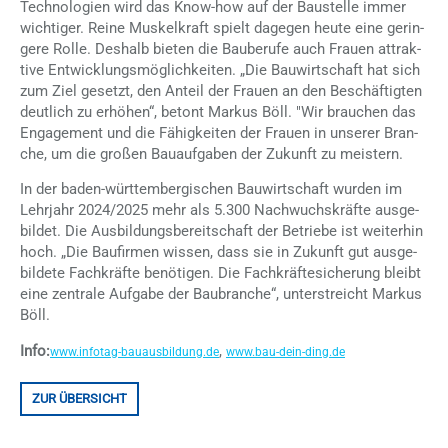
Tech­no­lo­gi­en wird das Know-how auf der Bau­stel­le im­mer
wich­ti­ger. Rei­ne Mus­kel­kraft spielt da­ge­gen heu­te eine ge­rin­
ge­re Rol­le. Des­halb bie­ten die Bau­be­ru­fe auch Frau­en at­trak­
ti­ve Ent­wick­lungs­mög­lich­kei­ten. „Die Bau­wirt­schaft hat sich
zum Ziel ge­setzt, den An­teil der Frau­en an den Be­schäf­tig­ten
deut­lich zu er­hö­hen“, be­tont Mar­kus Böll. "Wir brau­chen das
En­ga­ge­ment und die Fä­hig­kei­ten der Frau­en in un­se­rer Bran­
che, um die gro­ßen Bau­auf­ga­ben der Zu­kunft zu meis­tern.
In der ba­den-würt­tem­ber­gi­schen Bau­wirt­schaft wur­den im
Lehr­jahr 2024/​2025 mehr als 5.300 Nach­wuchs­kräf­te aus­ge­
bil­det. Die Aus­bil­dungs­be­reit­schaft der Be­trie­be ist wei­ter­hin
hoch. „Die Bau­fir­men wis­sen, dass sie in Zu­kunft gut aus­ge­
bil­de­te Fach­kräf­te be­nö­ti­gen. Die Fach­kräf­te­si­che­rung bleibt
eine zen­tra­le Auf­ga­be der Bau­bran­che“, un­ter­streicht Mar­kus
Böll.
Info:
,
www.infotag-bauausbildung.de
www.bau-dein-ding.de
ZUR ÜBERSICHT