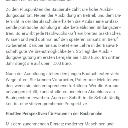
Zu den Plus­punk­ten der Bau­be­ru­fe zählt die hohe Aus­bil­
dungs­qua­li­tät. Ne­ben der Aus­bil­dung im Be­trieb und dem Un­
ter­richt in der Be­rufs­schu­le er­hal­ten die Azu­bis eine um­fas­
sen­de prak­ti­sche Schu­lung in über­be­trieb­li­chen Bil­dungs­zen­
tren. So er­wirbt jede Nach­wuchs­kraft ein brei­tes prak­ti­sches
Wis­sen und wird op­ti­mal auf den spä­te­ren Ein­satz im Be­ruf
vor­be­rei­tet. Dar­über hin­aus bie­tet eine Leh­re in der Bau­wirt­
schaft gute Ver­dienst­mög­lich­kei­ten. So liegt die Aus­bil­
dungs­ver­gü­tung im ers­ten Lehr­jahr bei 1.080 Euro. Im drit­ten
Jahr steigt sie auf über 1.500 Euro.
Nach der Aus­bil­dung ste­hen den jun­gen Bau­fach­leu­ten vie­le
Wege of­fen. Sie kön­nen Vor­ar­bei­ter, Po­lier oder Meis­ter wer­
den, wenn sie sich ent­spre­chend fort­bil­den. Wer die Vor­aus­
set­zun­gen er­füllt, kann stu­die­ren und ei­nen Ab­schluss als
Bau­in­ge­nieur er­wer­ben. Auch der Schritt in die Selbst­stän­dig­
keit ist eine viel­ver­spre­chen­de Per­spek­ti­ve.
Positive Perspektiven für Frauen in der Baubranche
Mit dem zu­neh­men­den Ein­satz mo­der­ner Ma­schi­nen und