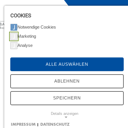
MENÜ
COOKIES
Notwendige Cookies
Marketing
Analyse
ALLE AUSWÄHLEN
ABLEHNEN
SPEICHERN
Details anzeigen
21.10.2025
IMPRESSUM
DATENSCHUTZ
|
In­fo­tag Bau­aus­bil­dung: Bau­be­