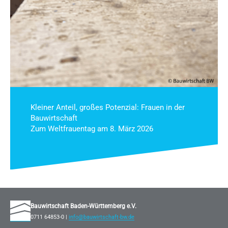
Klei­ner An­teil, gro­ßes Po­ten­zi­al: Frau­en in der
Bau­wirt­schaft
Zum Welt­frau­en­tag am 8. März 2026
Bauwirtschaft Baden-Württemberg e.V.
0711 64853-0 |
info@bauwirtschaft-bw.de