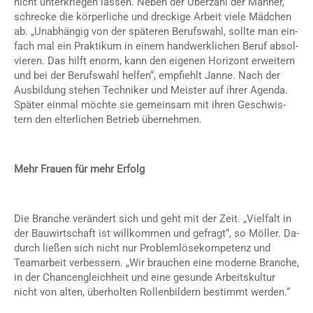
nicht un­ter­krie­gen las­sen. Ne­ben der Über­zahl der Män­ner,
schre­cke die kör­per­li­che und dre­cki­ge Ar­beit vie­le Mäd­chen
ab. „Un­ab­hän­gig von der spä­te­ren Be­rufs­wahl, soll­te man ein­
fach mal ein Prak­ti­kum in ei­nem hand­werk­li­chen Be­ruf ab­sol­
vie­ren. Das hilft enorm, kann den ei­ge­nen Ho­ri­zont er­wei­tern
und bei der Be­rufs­wahl hel­fen“, emp­fiehlt Jan­ne. Nach der
Aus­bil­dung ste­hen Tech­ni­ker und Meis­ter auf ih­rer Agen­da.
Spä­ter ein­mal möch­te sie ge­mein­sam mit ih­ren Ge­schwis­
tern den el­ter­li­chen Be­trieb über­neh­men.
Mehr Frauen für mehr Erfolg
Die Bran­che ver­än­dert sich und geht mit der Zeit. „Viel­falt in
der Bau­wirt­schaft ist will­kom­men und ge­fragt“, so Möl­ler. Da­
durch lie­ßen sich nicht nur Pro­blem­lö­se­kom­pe­tenz und
Team­ar­beit ver­bes­sern. „Wir brau­chen eine mo­der­ne Bran­che,
in der Chan­cen­gleich­heit und eine ge­sun­de Ar­beits­kul­tur
nicht von al­ten, über­hol­ten Rol­len­bil­dern be­stimmt wer­den.“