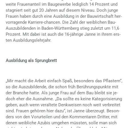
wei­te Frau­en­an­teil im Bau­ge­wer­be le­dig­lich 14 Pro­zent und
sta­gniert seit gut 20 Jah­ren auf die­sem Ni­veau. Doch jun­ge
Frau­en ha­ben durch eine Aus­bil­dung in der Bau­wirt­schaft her­
vor­ra­gen­de Kar­rie­re-chan­cen. Die Zahl der weib­li­chen Bau-
Aus­zu­bil­den­den in Ba­den-Würt­tem­berg stieg zu­letzt um 11,6
Pro­zent. Mit da­bei ist auch die 16-jäh­ri­ge Jan­ne in ih­rem ers­
ten Aus­bil­dungs­lehr­jahr.
Ausbildung als Sprungbrett
„Mir macht die Ar­beit ein­fach Spaß, be­son­ders das Pflas­tern“,
so die Aus­zu­bil­den­de, die schon früh Be­rüh­rungs­punk­te mit
der Bran­che hat­te. Als jun­ge Frau auf dem Bau bleibt sie je­
doch eher die Aus­nah­me. „Da soll­te es kei­ne Ka­te­go­ri­sie­rung
ge­ben, auch wenn ver­al­te­te Denk­wei­sen noch weit ver­brei­tet
sind. Frau­en ge­hö­ren hier dazu“, ist Jan­ne über­zeugt. Be­son­
ders von den Vor­ur­tei­len und den Kom­men­ta­ren Drit­ter, mit
de­nen weib­li­che Azu­bis um­ge­hen müss­ten, sol­le man sich