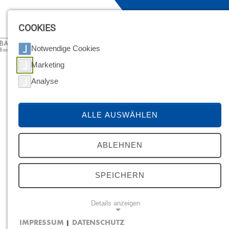
MENÜ
COOKIES
Notwendige Cookies
Marketing
Analyse
ALLE AUSWÄHLEN
ABLEHNEN
SPEICHERN
Details anzeigen
06.03.2026
IMPRESSUM
DATENSCHUTZ
|
Klei­ner An­teil, gro­ßes Po­ten­zi­