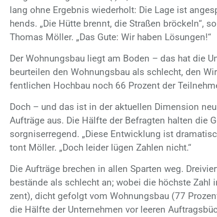
lang ohne Er­geb­nis wie­der­holt: Die Lage ist an­ge­s
hends. „Die Hüt­te brennt, die Stra­ßen brö­ckeln“, so
Tho­mas Möl­ler. „Das Gute: Wir ha­ben Lö­sun­gen!“
Der Woh­nungs­bau liegt am Bo­den – das hat die Um­f
be­ur­tei­len den Woh­nungs­bau als schlecht, den Wi
fent­li­chen Hoch­bau noch 66 Pro­zent der Teil­neh­m
Doch – und das ist in der ak­tu­el­len Di­men­si­on neu 
Auf­trä­ge aus. Die Hälf­te der Be­frag­ten hal­ten die 
sorg­nis­er­re­gend. „Die­se Ent­wick­lung ist dra­ma­ti­s
tont Möl­ler. „Doch lei­der lü­gen Zah­len nicht.“
Die Auf­trä­ge bre­chen in al­len Spar­ten weg. Drei­vier
be­stän­de als schlecht an; wo­bei die höchs­te Zahl i
zent), dicht ge­folgt vom Woh­nungs­bau (77 Pro­zent
die Hälf­te der Un­ter­neh­men vor lee­ren Auf­trags­bü­