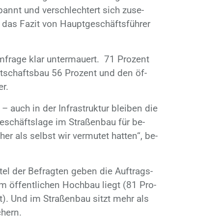
pannt und ver­schlech­tert sich zu­se­
 das Fa­zit von Haupt­ge­schäfts­füh­rer
ra­ge klar un­ter­mau­ert. 71 Pro­zent
rt­schafts­bau 56 Pro­zent und den öf­
er.
– auch in der In­fra­struk­tur blei­ben die
Ge­schäfts­la­ge im Stra­ßen­bau für be­
cher als selbst wir ver­mu­tet hat­ten“, be­
­tel der Be­frag­ten ge­ben die Auf­trags­
m öf­fent­li­chen Hoch­bau liegt (81 Pro­
). Und im Stra­ßen­bau sitzt mehr als
chern.