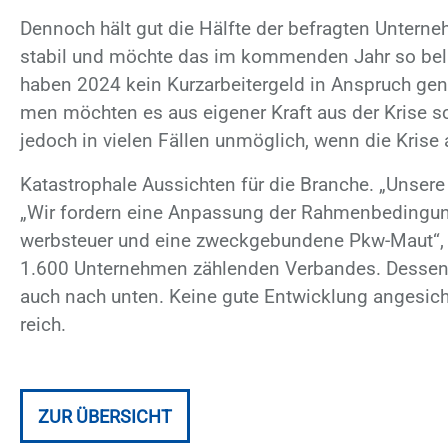
Den­noch hält gut die Hälf­te der be­frag­ten Un­ter­neh
sta­bil und möch­te das im kom­men­den Jahr so be­la
ha­ben 2024 kein Kurz­ar­bei­ter­geld in An­spruch ge­n
men möch­ten es aus ei­ge­ner Kraft aus der Kri­se sch
je­doch in vie­len Fäl­len un­mög­lich, wenn die Kri­se a
Ka­ta­stro­pha­le Aus­sich­ten für die Bran­che. „Un­se­
„Wir for­dern eine An­pas­sung der Rah­men­be­din­gu
werb­steu­er und eine zweck­ge­bun­de­ne Pkw-Maut“, 
1.600 Un­ter­neh­men zäh­len­den Ver­ban­des. Des­sen M
auch nach un­ten. Kei­ne gute Ent­wick­lung an­ge­sich
reich.
ZUR ÜBERSICHT