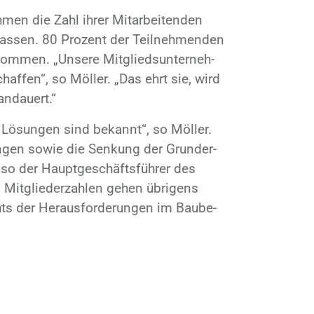
­men die Zahl ih­rer Mit­ar­bei­ten­den
s­sen. 80 Pro­zent der Teil­neh­men­den
om­men. „Un­se­re Mit­glieds­un­ter­neh­
af­fen“, so Möl­ler. „Das ehrt sie, wird
n­dau­ert.“
re Lö­sun­gen sind be­kannt“, so Möl­ler.
n­gen so­wie die Sen­kung der Grund­er­
so der Haupt­ge­schäfts­füh­rer des
it­glie­der­zah­len ge­hen üb­ri­gens
ts der Her­aus­for­de­run­gen im Bau­be­