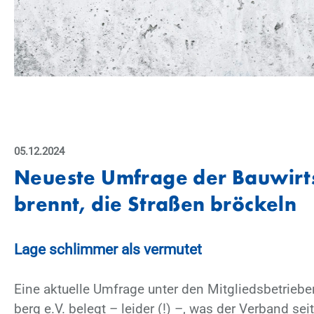
MARKETING
Youtube
Anbieter:
Google LLC
ANALYSE
05.12.2024
Etracker
Neu­es­te Um­fra­ge der Bau­wirt­
brennt, die Stra­ßen brö­ckeln
Lage schlim­mer als ver­mu­tet
Eine ak­tu­el­le Um­fra­ge un­ter den Mit­glieds­be­trie
berg e.V. be­legt – lei­der (!) –, was der Ver­band seit