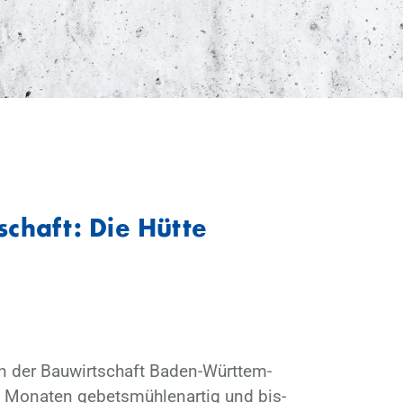
schaft: Die Hüt­te
­ben der Bau­wirt­schaft Ba­den-Würt­tem­
 Mo­na­ten ge­bets­müh­len­ar­tig und bis­