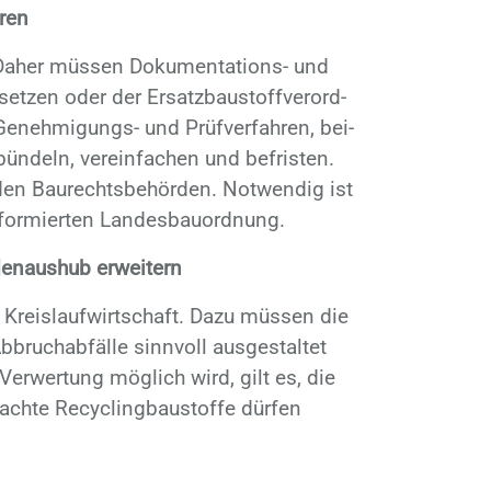
ren
a­her müs­sen Do­ku­men­ta­ti­ons- und
set­zen oder der Er­satz­bau­stoff­ver­ord­
 Ge­neh­mi­gungs- und Prüf­ver­fah­ren, bei­
ün­deln, ver­ein­fa­chen und be­fris­ten.
n den Bau­rechts­be­hör­den. Not­wen­dig ist
for­mier­ten Lan­des­bau­ord­nung.
denaushub erweitern
de Kreis­lauf­wirt­schaft. Dazu müs­sen die
bruch­ab­fäl­le sinn­voll aus­ge­stal­tet
er­wer­tung mög­lich wird, gilt es, die
ach­te Re­cy­cling­bau­stof­fe dür­fen