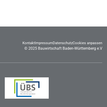
Kontakt
Impressum
Datenschutz
Cookies anpassen
©
2025
Bau­wirt­schaft Ba­den-Würt­tem­berg e.V