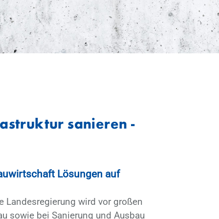
­struk­tur sa­nie­ren -
au­wirt­schaft Lö­sun­gen auf
 Lan­des­re­gie­rung wird vor gro­ßen
au so­wie bei Sa­nie­rung und Aus­bau