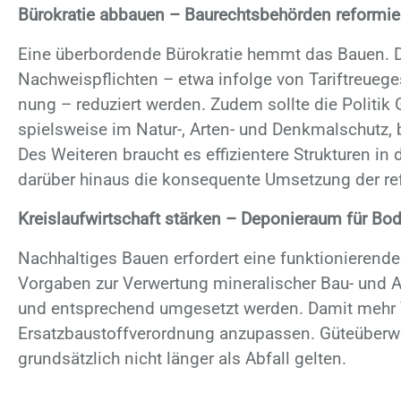
Bürokratie abbauen – Baurechtsbehörden reformie
Eine über­bor­den­de Bü­ro­kra­tie hemmt das Bau­en. D
Nach­weis­pflich­ten – etwa in­fol­ge von Ta­rif­treue­ge­
nung – re­du­ziert wer­den. Zu­dem soll­te die Po­li­tik
spiels­wei­se im Na­tur-, Ar­ten- und Denk­mal­schutz, b
Des Wei­te­ren braucht es ef­fi­zi­en­te­re Struk­tu­ren i
dar­über hin­aus die kon­se­quen­te Um­set­zung der re­
Kreislaufwirtschaft stärken – Deponieraum für Bo
Nach­hal­ti­ges Bau­en er­for­dert eine funk­tio­nie­ren­
Vor­ga­ben zur Ver­wer­tung mi­ne­ra­li­scher Bau- und Ab­
und ent­spre­chend um­ge­setzt wer­den. Da­mit mehr V
Er­satz­bau­stoff­ver­ord­nung an­zu­pas­sen. Gü­te­über­w
grund­sätz­lich nicht län­ger als Ab­fall gel­ten.