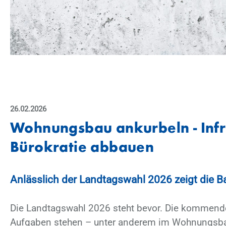
MARKETING
Youtube
Anbieter:
Google LLC
ANALYSE
26.02.2026
Etracker
Woh­nungs­bau an­kur­beln - In­fra
Bü­ro­kra­tie ab­bau­en
An­läss­lich der Land­tags­wahl 2026 zeigt die B
Die Land­tags­wahl 2026 steht be­vor. Die kom­men­de
Auf­ga­ben ste­hen – un­ter an­de­rem im Woh­nungs­b