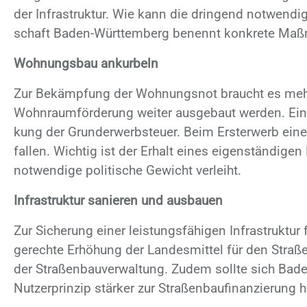
der In­fra­struk­tur. Wie kann die drin­gend not­wen­di­
schaft Ba­den-Würt­tem­berg be­nennt kon­kre­te Maß
Wohnungsbau ankurbeln
Zur Be­kämp­fung der Woh­nungs­not braucht es mehr 
Wohn­raum­för­de­rung wei­ter aus­ge­baut wer­den. Ein 
kung der Grund­er­werb­steu­er. Beim Erst­erwerb ei­ne
fal­len. Wich­tig ist der Er­halt ei­nes ei­gen­stän­di­g
not­wen­di­ge po­li­ti­sche Ge­wicht ver­leiht.
Infrastruktur sanieren und ausbauen
Zur Si­che­rung ei­ner leis­tungs­fä­hi­gen In­fra­struk­tu
ge­rech­te Er­hö­hung der Lan­des­mit­tel für den Stra­ß
der Stra­ßen­bau­ver­wal­tung. Zu­dem soll­te sich Ba­d
Nut­zer­prin­zip stär­ker zur Stra­ßen­bau­fi­nan­zie­rung h