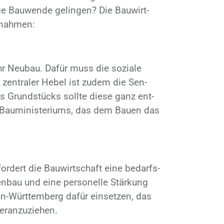
ge Bau­wen­de ge­lin­gen? Die Bau­wirt­
­nah­men:
Neu­bau. Da­für muss die so­zia­le
zen­tra­ler He­bel ist zu­dem die Sen­
s Grund­stücks soll­te die­se ganz ent­
en Bau­mi­nis­te­ri­ums, das dem Bau­en das
r for­dert die Bau­wirt­schaft eine be­darfs­
en­bau und eine per­so­nel­le Stär­kung
en-Würt­tem­berg da­für ein­set­zen, das
er­an­zu­zie­hen.