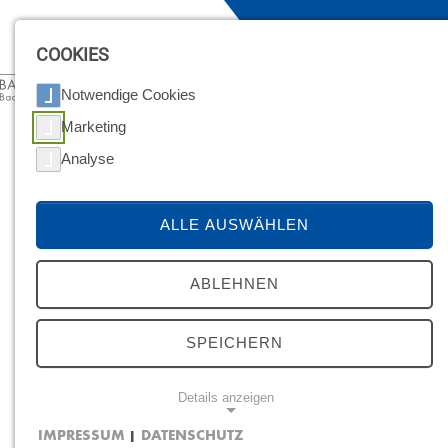
MENÜ
COOKIES
Notwendige Cookies
Marketing
Analyse
ALLE AUSWÄHLEN
ABLEHNEN
SPEICHERN
Details anzeigen
25.09.2024
IMPRESSUM
DATENSCHUTZ
|
Bau­wirt­schaft: LBO-An­pas­sung