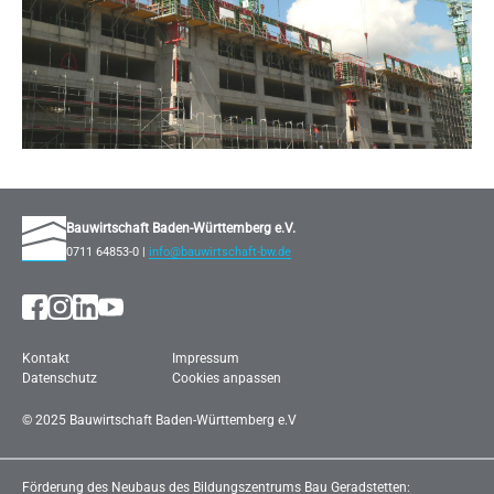
Bauwirtschaft Baden-Württemberg e.V.
0711 64853-0 |
info@bauwirtschaft-bw.de
Kontakt
Impressum
Datenschutz
Cookies anpassen
©
2025
Bau­wirt­schaft Ba­den-Würt­tem­berg e.V
Förderung des Neubaus des Bildungszentrums Bau Geradstetten: