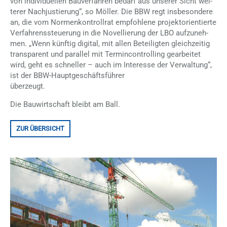
von in­di­vi­du­el­len Bau­ver­fah­ren be­darf aus un­se­rer Sicht wei­
te­rer Nach­jus­tie­rung“, so Möl­ler. Die BBW regt ins­be­son­de­re
an, die vom Nor­men­kon­troll­rat emp­foh­le­ne pro­jek­t­ori­en­tier­te
Ver­fah­rens­steue­rung in die No­vel­lie­rung der LBO auf­zu­neh­
men. „Wenn künf­tig di­gi­tal, mit al­len Be­tei­lig­ten gleich­zei­tig
trans­pa­rent und par­al­lel mit Ter­min­con­trol­ling ge­ar­bei­tet
wird, geht es schnel­ler – auch im In­ter­es­se der Ver­wal­tung“,
ist der BBW-Haupt­ge­schäfts­füh­rer
über­zeugt.
Die Bau­wirt­schaft bleibt am Ball.
ZUR ÜBERSICHT